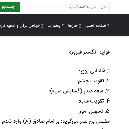
جستجو
صفحه اصلی
حرزها
بخورات
خواص قرآن و ادعیه کارب
فواید انگشتر فیروزه
1. شادابی روح؛
2. تقویت چشم؛
3. سعه صدر (گشایش سینه)؛
4. تقویت قلب:
5. تسهیل امور:
مفضل بن عمر می‌گوید: بر امام صادق (ع) وارد شدم د