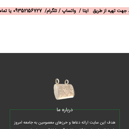
/ واتساپ / تلگرام/ 09352156727 یا تماس با همین شماره اقدام کنید
درباره ما
هدف این سایت ارائه دعاها و حرزهای معصومین به جامعه امروز