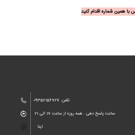
تلفن: 09352156727
ساعت پاسخ دهی : همه روزه از ساعت 17 الی 21
ایتا