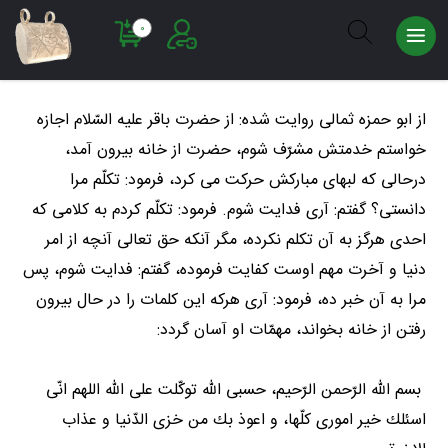
عضویت
0
ورود به
سایت
از ابو حمزه ثمالى روايت شده: از حضرت باقر عليه السّلام اجازه
خواستم خدمتش مشرّف شوم، حضرت از خانه بيرون آمد،
درحالى كه لبهاى مباركش حركت مى‏ كرد، فرمود: تكلّم مرا
دانستى؟ گفتم: آرى فدايت شوم. فرمود: تكلّم كردم به كلامى كه
احدى هرگز به آن تكلم نكرده، مگر آن‏كه حق تعالى آنچه از امر
دنيا و آخرت مهم اوست كفايت‏ فرموده، گفتم: فدايت شوم، پس
مرا به آن خبر ده، فرمود: آرى هركه اين كلمات را در حال بيرون
رفتن از خانه بخواند، مهمّات او آسان گردد:
بسم الله الرّحمن الرّحیم، حسبى الله توكّلت على الله اللهم انّى
اسئلك خير امورى كلّها، و اعوذ بك من خزى الدّنيا و عذاب