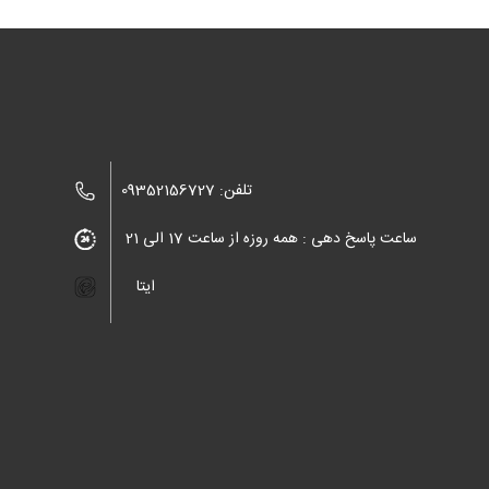
تلفن: 09352156727
ساعت پاسخ دهی : همه روزه از ساعت 17 الی 21
ایتا